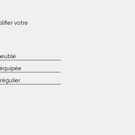
ifier votre
.
eublé
 équipée
régulier