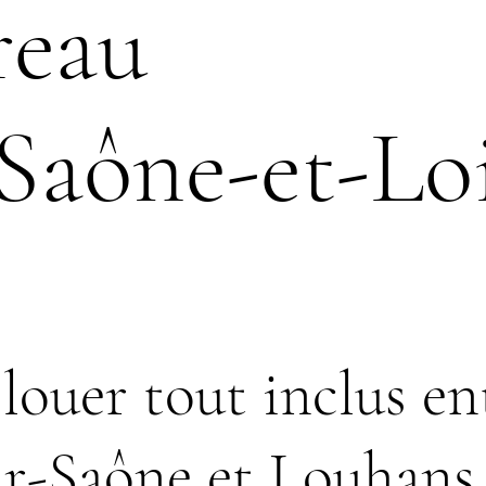
reau
Saône-et-Lo
louer tout inclus en
r-Saône et Louhans