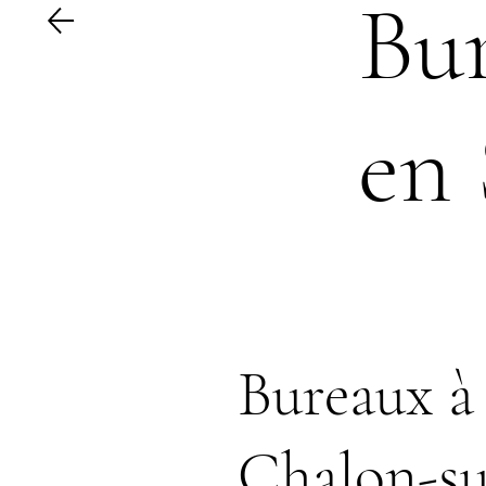
Bu
en 
Bureaux à 
Chalon-su