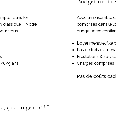
Budget maîtri
mploi, sans les
Avec un ensemble de
/9 classique ? Notre
comprises dans le lo
pour vous :
budget avec confian
t
Loyer mensuel fixe p
Pas de frais d'amé
s
Prestations & servic
 3/6/9 ans
Charges comprises
!
Pas de coûts cac
pro, ça change
tout
! ”